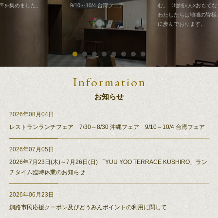
9/10～10/4 台湾フェア
む。〈地域×人×おもてな
声を集めました。
わたしたちは地域の皆様
に歩んでおります。
1
2
3
4
5
6
7
8
Information
お知らせ
2026年08月04日
レストランランチフェア 7/30～8/30 沖縄フェア 9/10～10/4 台湾フェア
2026年07月05日
2026年7月23日(木)～7月26日(日) 「YUU YOO TERRACE KUSHIRO」ラン
チタイム臨時休業のお知らせ
2026年06月23日
釧路市民応援クーポン及びどうみんポイントの利用に関して