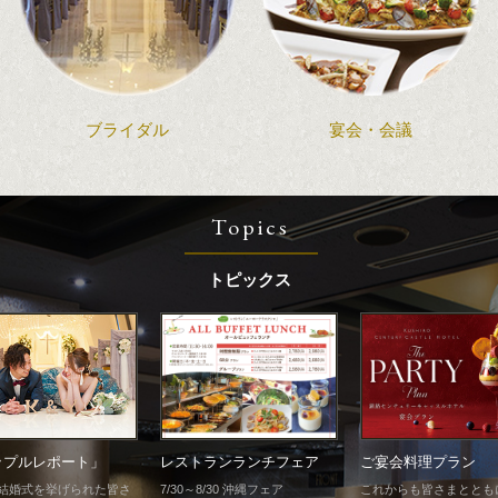
ブライダル
宴会・会議
Topics
トピックス
レストランランチフェア
ご宴会料理プラン
ップルレポート」
7/30～8/30 沖縄フェア
これからも皆さまととも
結婚式を挙げられた皆さ