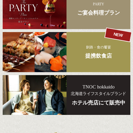
PARTY
ご宴会料理プラン
NEW
釧路・食の饗宴
提携飲食店
TNOC hokkaido
北海道ライフスタイルブランド
ホテル売店にて販売中