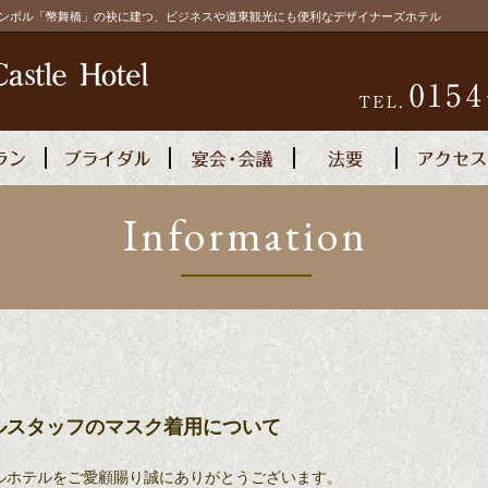
シンボル「幣舞橋」の袂に建つ、ビジネスや道東観光にも便利なデザイナーズホテル
Information
宿泊予約
ホテルスタッフのマスク着用について
ルホテルをご愛顧賜り誠にありがとうございます。