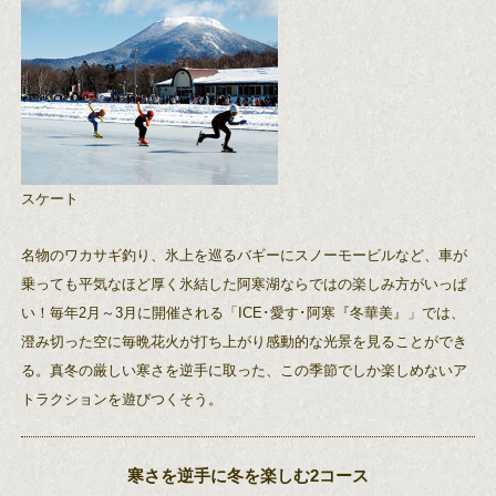
スケート
名物のワカサギ釣り、氷上を巡るバギーにスノーモービルなど、車が
乗っても平気なほど厚く氷結した阿寒湖ならではの楽しみ方がいっぱ
い！毎年2月～3月に開催される「ICE･愛す･阿寒『冬華美』」では、
澄み切った空に毎晩花火が打ち上がり感動的な光景を見ることができ
る。真冬の厳しい寒さを逆手に取った、この季節でしか楽しめないア
トラクションを遊びつくそう。
寒さを逆手に冬を楽しむ2コース