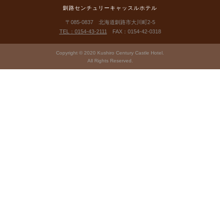
釧路センチュリーキャッスルホテル
〒085-0837 北海道釧路市大川町2-5
TEL：0154-43-2111
FAX：0154-42-0318
Copyright © 2020 Kushiro Century Castle Hotel.
All Rights Reserved.