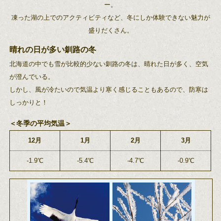
ー。
凍った湖の上でのアクティビティなど、冬にしか体験できない魅力が
盛りだくさん。
晴れの日が多い釧路の冬
北海道の中でも雪が比較的少ない釧路の冬は、晴れた日が多く、空気
が澄んでいる。
しかし、風が冷たいので気温より寒く感じることもあるので、防寒は
しっかりと！
＜冬季の平均気温＞
12月
1月
2月
3月
-1.9℃
-5.4℃
-4.7℃
-0.9℃