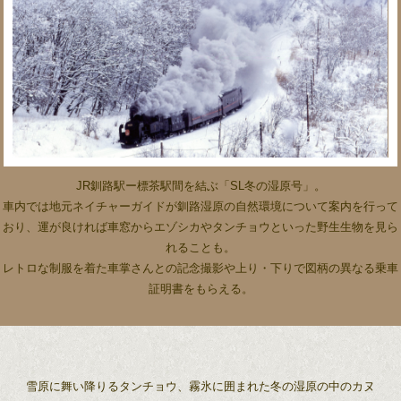
JR釧路駅ー標茶駅間を結ぶ「SL冬の湿原号」。
車内では地元ネイチャーガイドが釧路湿原の自然環境について案内を行って
おり、運が良ければ車窓からエゾシカやタンチョウといった野生生物を見ら
れることも。
レトロな制服を着た車掌さんとの記念撮影や上り・下りで図柄の異なる乗車
証明書をもらえる。
雪原に舞い降りるタンチョウ、霧氷に囲まれた冬の湿原の中のカヌ