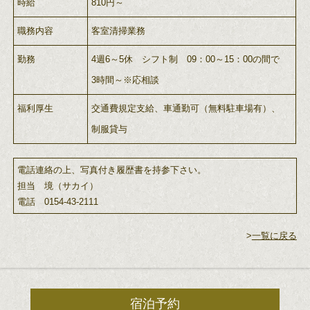
時給
810円～
職務内容
客室清掃業務
勤務
4週6～5休 シフト制 09：00～15：00の間で
3時間～※応相談
福利厚生
交通費規定支給、車通勤可（無料駐車場有）、
制服貸与
電話連絡の上、写真付き履歴書を持参下さい。
担当 境（サカイ）
電話 0154-43-2111
>
一覧に戻る
宿泊予約