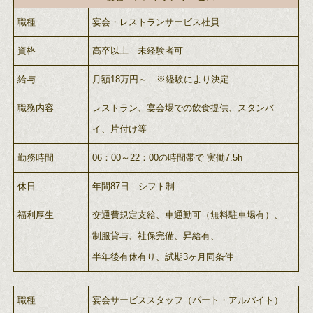
職種
宴会・レストランサービス社員
資格
高卒以上 未経験者可
給与
月額18万円～ ※経験により決定
職務内容
レストラン、宴会場での飲食提供、スタンバ
イ、片付け等
勤務時間
06：00～22：00の時間帯で 実働7.5h
休日
年間87日 シフト制
福利厚生
交通費規定支給、車通勤可（無料駐車場有）、
制服貸与、社保完備、昇給有、
半年後有休有り、試期3ヶ月同条件
職種
宴会サービススタッフ（パート・アルバイト）