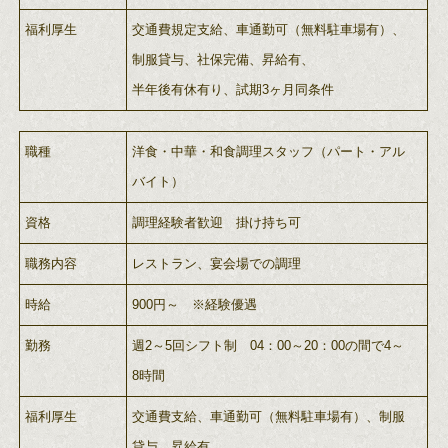
福利厚生
交通費規定支給、車通勤可（無料駐車場有）、
制服貸与、社保完備、昇給有、
半年後有休有り、試期3ヶ月同条件
職種
洋食・中華・和食調理スタッフ（パート・アル
バイト）
資格
調理経験者歓迎 掛け持ち可
職務内容
レストラン、宴会場での調理
時給
900円～ ※経験優遇
勤務
週2～5回シフト制 04：00～20：00の間で4～
8時間
福利厚生
交通費支給、車通勤可（無料駐車場有）、制服
貸与、昇給有