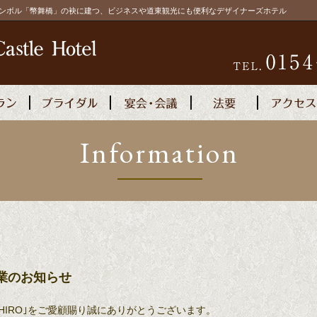
シンボル「幣舞橋」の袂に建つ、ビジネスや道東観光にも便利なデザイナーズホテル
Information
宿泊予約
時休業のお知らせ
 KUSHIRO｣をご愛顧賜り誠にありがとうございます。